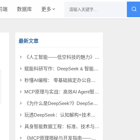
前端
数据库
更多
最新文章
《人工智能——低空科技的魅力》蔡荣啸 pdf电子书[11MB]
赋能科研写作：DeepSeek & 智能体 pdf电子书[58MB]
秒懂AI编程： 零基础搞定办公自动化 pdf电子书[39MB]
MCP原理与实战：高效AI Agent智能体开发 pdf电子书[93MB]
《为什么是DeepSeek?》DeepSeek研究小组 pdf电子书[4MB]
玩透DeepSeek：认知解构+技术解析+实践落地 pdf电子书[27MB]
具身智能数据工程：标准、技术与实践指南 pdf电子书[74MB]
《MCP原理揭秘与开发指南——构建可扩展的AI智能体》严灿平 pdf电子书[228MB]