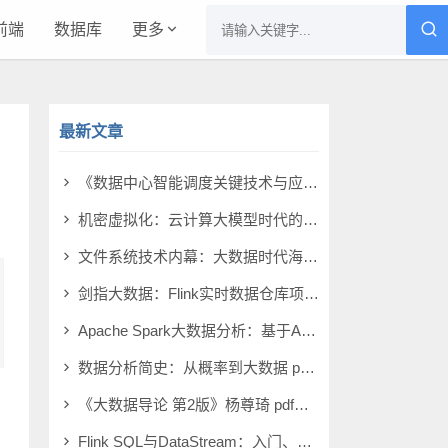
前端
数据库
更多
最新文章
应
《数据中心智能调度关键技术与应用》田文洪 pdf电子书[14MB]
机密虚拟化：云计算大模型时代的数据安全新范式 pdf电子书[7MB]
文件系统技术内幕：大数据时代海量数据存储之道 pdf电子书[82MB]
剑指大数据：Flink实时数据仓库项目实战（电商版） pdf电子书[12MB]
Apache Spark大数据分析：基于Azure Databricks云平台 pdf电子书[34MB]
数据分析简史：从概率到大数据 pdf电子书[56MB]
《大数据导论 第2版》杨尊琦 pdf电子书[47MB]
Flink SQL与DataStream：入门、进阶与实战 pdf电子书[356MB]