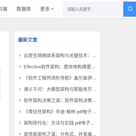
前端
数据库
更多
最新文章
云原生网络体系架构与关键技术：面向无人化智能化战场 pdf电子书[106MB]
Effective软件架构：更快地构建更好的软件 pdf电子书[26MB]
《软件工程师进阶导航》盖尔盖伊 pdf电子书[29MB]
通义千问：大模型架构与智能体开发实战（基于QwQ-32B开源模型） pdf电子书[5MB]
软件架构决策之道：软件架构决策的原则和方法 pdf电子书[31MB]
《零信任架构》辛迪·格林 pdf电子书[36MB]
架构现代化：方法与实践 pdf电子书[107MB]
高性能架构之道：分布式、并发编程、数据库调优、缓存设计、IO模型、前端优化、高可用 pdf电子书[34MB]