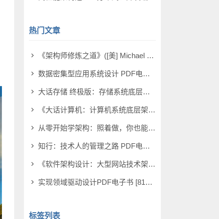
热门文章
《架构师修炼之道》([美] Michael Keeling) PDF电子书 [29MB]
数据密集型应用系统设计 PDF电子书 [242MB]
大话存储 终极版：存储系统底层架构原理极限剖析 PDF电子书 [223MB]
《大话计算机：计算机系统底层架构原理极限剖析（套装共3册）》[978M] PDF电子书 [978MB]
从零开始学架构：照着做，你也能成为架构师 PDF电子书 [132MB]
知行：技术人的管理之路 PDF电子书 [161MB]
《软件架构设计：大型网站技术架构与业务架构融合之道》(余春龙) PDF电子书 [83MB]
实现领域驱动设计PDF电子书 [81MB]
标签列表