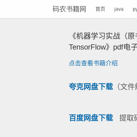
码农书籍网
首页
java
p
《机器学习实战（原书第2
TensorFlow》pd
点击查看书籍介绍
夸克网盘下载
（文件解
百度网盘下载
提取码: