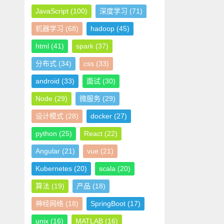
JavaScript
(100)
深度学习
(71)
机器学习
(68)
hadoop
(45)
html
(41)
spark
(37)
分布式
(34)
css
(33)
android
(33)
面试
(30)
Node
(29)
微服务
(29)
设计模式
(28)
docker
(27)
python
(25)
React
(22)
Angular
(21)
vue
(21)
Kubernetes
(20)
scala
(20)
算法
(19)
产品
(18)
神经网络
(18)
SpringBoot
(17)
unix
(16)
MATLAB
(16)