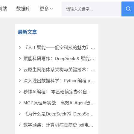
前端
数据库
更多
最新文章
《人工智能——低空科技的魅力》蔡荣啸 pdf电子书[11MB]
赋能科研写作：DeepSeek & 智能体 pdf电子书[58MB]
云原生网络体系架构与关键技术：面向无人化智能化战场 pdf电子书[106MB]
深入浅出数据科学：Python编程 pdf电子书[32MB]
秒懂AI编程： 零基础搞定办公自动化 pdf电子书[39MB]
MCP原理与实战：高效AI Agent智能体开发 pdf电子书[93MB]
《为什么是DeepSeek?》DeepSeek研究小组 pdf电子书[4MB]
数字顽疾：计算机病毒简史 pdf电子书[14MB]