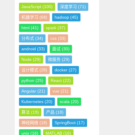
JavaScript
(100)
深度学习
(71)
机器学习
(68)
hadoop
(45)
html
(41)
spark
(37)
分布式
(34)
css
(33)
android
(33)
面试
(30)
Node
(29)
微服务
(29)
设计模式
(28)
docker
(27)
python
(25)
React
(22)
Angular
(21)
vue
(21)
Kubernetes
(20)
scala
(20)
算法
(19)
产品
(18)
神经网络
(18)
SpringBoot
(17)
unix
(16)
MATLAB
(16)