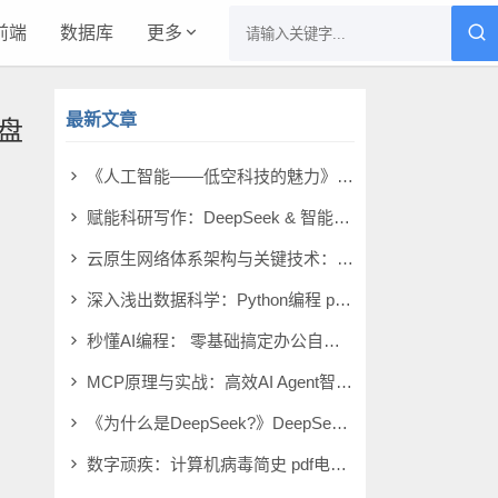
前端
数据库
更多
最新文章
网盘
《人工智能——低空科技的魅力》蔡荣啸 pdf电子书[11MB]
赋能科研写作：DeepSeek & 智能体 pdf电子书[58MB]
云原生网络体系架构与关键技术：面向无人化智能化战场 pdf电子书[106MB]
深入浅出数据科学：Python编程 pdf电子书[32MB]
秒懂AI编程： 零基础搞定办公自动化 pdf电子书[39MB]
MCP原理与实战：高效AI Agent智能体开发 pdf电子书[93MB]
《为什么是DeepSeek?》DeepSeek研究小组 pdf电子书[4MB]
数字顽疾：计算机病毒简史 pdf电子书[14MB]