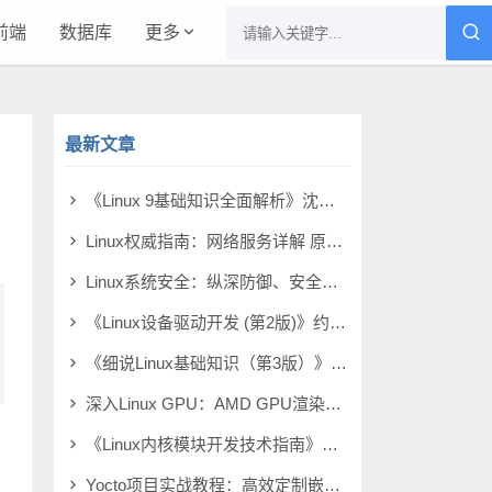
前端
数据库
更多
最新文章
《Linux 9基础知识全面解析》沈超 pdf电子书[10MB]
Linux权威指南：网络服务详解 原书第2版 pdf电子书[130MB]
Linux系统安全：纵深防御、安全扫描与入侵检测 第2版 pdf电子书[49MB]
《Linux设备驱动开发 (第2版)》约翰·马迪厄 pdf电子书[44MB]
《细说Linux基础知识（第3版）》沈超 pdf电子书[8MB]
深入Linux GPU：AMD GPU渲染与AI技术实践 pdf电子书[7MB]
《Linux内核模块开发技术指南》叶常华 pdf电子书[14MB]
Yocto项目实战教程：高效定制嵌入式Linux系统 pdf电子书[98MB]