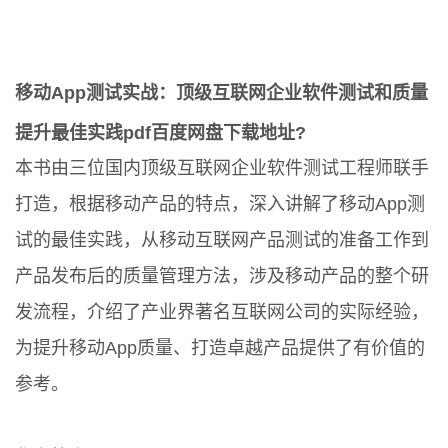
移动App测试实战：顶级互联网企业软件测试和质量
提升最佳实践pdf百度网盘下载地址?
本书由三位国内顶级互联网企业软件测试工程师联手
打造，根据移动产品的特点，深入讲解了移动App测
试的最佳实践，从移动互联网产品测试的准备工作到
产品发布后的质量管理方法，涉及移动产品的整个研
发流程，介绍了产业界著名互联网公司的实际经验，
为提升移动App质量、打造卓越产品提供了有价值的
参考。