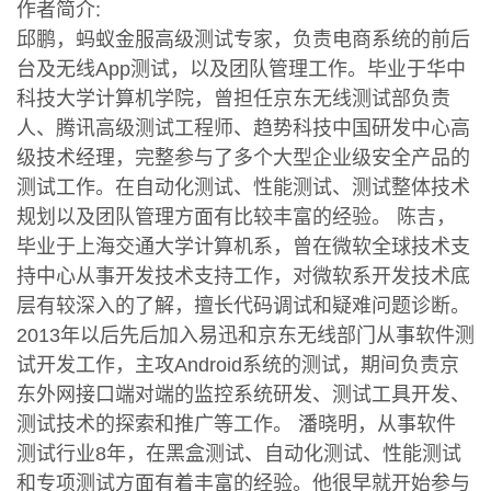
作者简介:
邱鹏，蚂蚁金服高级测试专家，负责电商系统的前后
台及无线App测试，以及团队管理工作。毕业于华中
科技大学计算机学院，曾担任京东无线测试部负责
人、腾讯高级测试工程师、趋势科技中国研发中心高
级技术经理，完整参与了多个大型企业级安全产品的
测试工作。在自动化测试、性能测试、测试整体技术
规划以及团队管理方面有比较丰富的经验。 陈吉，
毕业于上海交通大学计算机系，曾在微软全球技术支
持中心从事开发技术支持工作，对微软系开发技术底
层有较深入的了解，擅长代码调试和疑难问题诊断。
2013年以后先后加入易迅和京东无线部门从事软件测
试开发工作，主攻Android系统的测试，期间负责京
东外网接口端对端的监控系统研发、测试工具开发、
测试技术的探索和推广等工作。 潘晓明，从事软件
测试行业8年，在黑盒测试、自动化测试、性能测试
和专项测试方面有着丰富的经验。他很早就开始参与