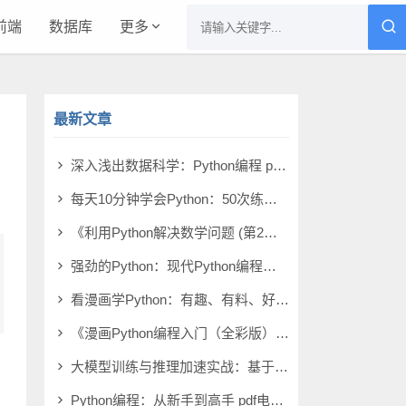
前端
数据库
更多
最新文章
深入浅出数据科学：Python编程 pdf电子书[32MB]
每天10分钟学会Python：50次练习掌握一门语言 pdf电子书[9MB]
《利用Python解决数学问题 (第2版)》萨姆·莫利 pdf电子书[79MB]
强劲的Python：现代Python编程的模式与策略 pdf电子书[29MB]
看漫画学Python：有趣、有料、好玩、好用（全彩）（第3版） pdf电子书[20MB]
《漫画Python编程入门（全彩版）》李艮基 pdf电子书[38MB]
大模型训练与推理加速实战：基于CUDA计算平台（Python版） pdf电子书[4MB]
Python编程：从新手到高手 pdf电子书[95MB]