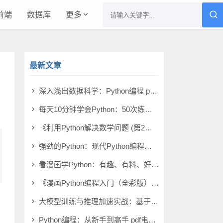
前端
数据库
更多
最新文章
深入浅出数据科学：Python编程 pdf电子书[32MB]
每天10分钟学会Python：50次练习掌握一门语言 pdf电子书[9MB]
《利用Python解决数学问题 (第2版)》萨姆·莫利 pdf电子书[79MB]
强劲的Python：现代Python编程的模式与策略 pdf电子书[29MB]
看漫画学Python：有趣、有料、好玩、好用（全彩）（第3版） pdf电子书[20MB]
《漫画Python编程入门（全彩版）》李艮基 pdf电子书[38MB]
大模型训练与推理加速实战：基于CUDA计算平台（Python版） pdf电子书[4MB]
Python编程：从新手到高手 pdf电子书[95MB]