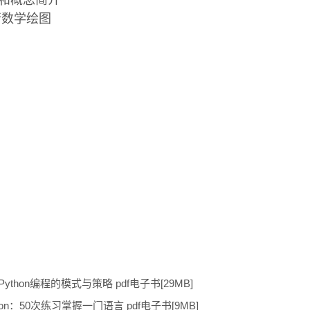
数和概念简介
进行数学绘图
Python编程的模式与策略 pdf电子书[29MB]
on：50次练习掌握一门语言 pdf电子书[9MB]