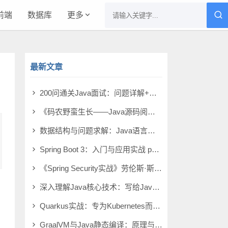
前端
数据库
更多
最新文章
200问通关Java面试：问题详解+实战模拟 pdf电子书[38MB]
《码农野蛮生长――Java源码阅读方法论》沈进群 pdf电子书[9MB]
数据结构与问题求解：Java语言描述（原书第4版） pdf电子书[133MB]
Spring Boot 3：入门与应用实战 pdf电子书[52MB]
《Spring Security实战》劳伦斯·斯皮尔卡 pdf电子书[65MB]
深入理解Java核心技术：写给Java工程师的干货笔记（基础篇） pdf电子书[45MB]
Quarkus实战：专为Kubernetes而优化的Java解决方案 pdf电子书[53MB]
GraalVM与Java静态编译：原理与应用 pdf电子书[24MB]