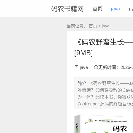
码农书籍网
首页
java
p
当前位置：
首页
>
java
《码农野蛮生长――
[9MB]
java
更新时间：2026-06-
简介
《码农野蛮生长――J
难情绪？如何将零散的 Jav
为一体？阅读本书，你将获
ZooKeeper 源码的终极目