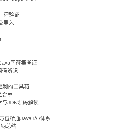
K工程验证
缩及导入
备
Java字符集考证
编码辨识
）
集控制的工具箱
组合拳
辑与JDK源码解读
位精通Java I/O体系
习归纳总结