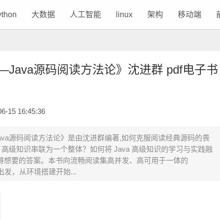
ython
大数据
人工智能
linux
架构
移动端
Java源码阅读方法论》沈进群 pdf电子书
15 16:45:36
ava源码阅读方法论》是由沈进群编著,如何克服阅读经典源码的畏
a 高级知识串联为一个整体？如何将 Java 高级知识的学习与实践融
得想要的答案。本书向流畅阅读集高并发、高可用于一体的
标出发，从环境搭建开始...