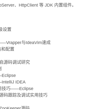
pServer、HttpClient 等 JDK 内置组件。
高级设置
rapper与IdeaVim速成
装和配置
开启源码调试研究
则
lipse
elliJ IDEA
巧――Eclipse
IDEA的源码跟踪及调试实用技巧
oKeeper源码