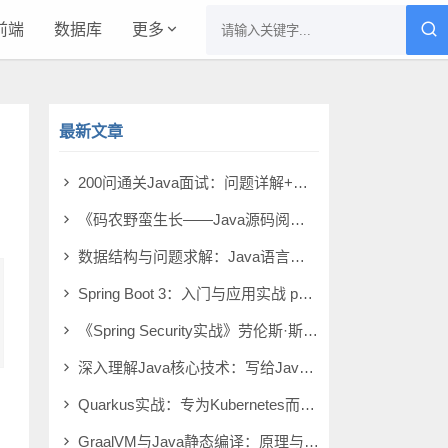
前端
数据库
更多
最新文章
200问通关Java面试：问题详解+实战模拟 pdf电子书[38MB]
《码农野蛮生长――Java源码阅读方法论》沈进群 pdf电子书[9MB]
数据结构与问题求解：Java语言描述（原书第4版） pdf电子书[133MB]
Spring Boot 3：入门与应用实战 pdf电子书[52MB]
《Spring Security实战》劳伦斯·斯皮尔卡 pdf电子书[65MB]
深入理解Java核心技术：写给Java工程师的干货笔记（基础篇） pdf电子书[45MB]
Quarkus实战：专为Kubernetes而优化的Java解决方案 pdf电子书[53MB]
GraalVM与Java静态编译：原理与应用 pdf电子书[24MB]