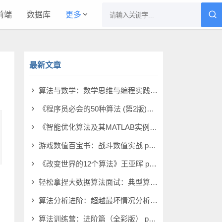
前端
数据库
更多
最新文章
算法与数学：数学思维与编程实践 pdf电子书[11MB]
《程序员必会的50种算法 (第2版)》伊姆兰·艾哈迈德 pdf电子书[65MB]
《智能优化算法及其MATLAB实例（第4版）》包子阳 pdf电子书[5MB]
游戏数值百宝书：战斗数值实战 pdf电子书[5MB]
《改变世界的12个算法》王亚晖 pdf电子书[5MB]
轻松拿捏大数据算法面试：典型算法面试题全解及面试指导 pdf电子书[44MB]
算法分析进阶：超越最坏情况分析 pdf电子书[435MB]
算法训练营：进阶篇（全彩版） pdf电子书[156MB]