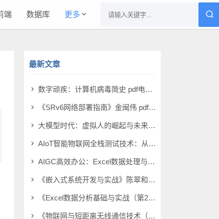
前端
数据库
更多
最新文章
数字顽疾：计算机病毒简史 pdf电子书[14MB]
《SRv6网络部署指南》金闽伟 pdf电子书[14MB]
大模型时代：虚拟人的崛起与未来 pdf电子书[9MB]
AIoT智能物联网全栈测试技术：从原理到实战 pdf电子书[7MB]
AIGC高效办公：Excel数据处理与分析（微课版） pdf电子书[39MB]
《嵌入式系统开发与实战》陈翠和 pdf电子书[49MB]
《Excel数据分析基础与实战（第2版）（微课版）》徐晓昭 pdf电子书[27MB]
《物联网与短距离无线通信技术（第3版）》董健 pdf电子书[19MB]