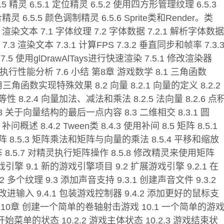
.5 精灵 6.5.1 定位精灵 6.5.2 使用四方形管理纹理 6.5.3
合精灵 6.5.5 颜色调制精灵 6.5.6 Sprite类和Render。类
第7章 渲染文本 7.1 字体纹理 7.2 字体数据 7.2.1 解析字体数据
ata 7.3 渲染文本 7.3.1 计算FPS 7.3.2 垂直同步和帧率 7.3.
 7.5 使用glDrawAlTays进行快速渲染 7.5.1 修改渲染器
方法执行性能分析 7.6 小结 第8章 游戏数学 8.1 三角函数
 使用三角函数实现特殊效果 8.2 向量 8.2.1 向量的定义 8.2.2
性 8.2.4 向量加法、减法和乘法 8.2.5 法向量 8.2.6 点
2.8 关于向量结构的最后一点内容 8.3 二维相交 8.3.1 圆
.1 补问概述 8.4.2 Tween类 8.4.3 使用补间 8.5 矩阵 8.5.1
矩阵 8.5.3 矩阵乘法和矩阵与向量的乘法 8.5.4 平移和缩放
逆矩阵 8.5.7 对精灵执行矩阵操作 8.5.8 修改精灵来使用矩阵
游戏引擎 9.1 新的游戏引擎项目 9.2 扩展游戏引擎 9.2.1 在
 多个纹理 9.3 添加声音支持 9.3.1 创建声音文件 9.3.2
.4 改进输入 9.4.1 包装游戏控制器 9.4.2 添加更好的鼠标支
 第10章 创建一个简单的卷轴射击游戏 10.1 一个简单的游
1 开始菜单的状态 10.2.2 游戏主体状态 10.2.3 游戏结束状