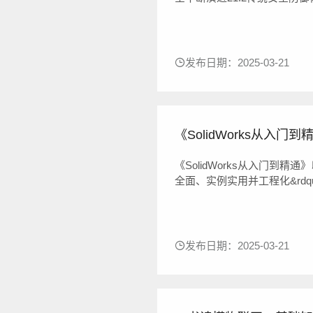
择61.4本章小结7第2章零信
的关注132.3零信任的基本概念1
发布日期：2025-03-21
《SolidWorks从入门到
《SolidWorks从入门到精通》以
全面、实例实用并工程化&rdqu
功能、操作及设计技巧。全书内容共
操作、草图绘制、实体建模特征
发布日期：2025-03-21