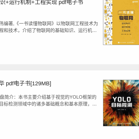
+运行机制+工程实现 pdf电子书
伟编著,《一书读懂物联网》以物联网工程技术为
程和技术，介绍了物联网的基础知识、运行机制
分，总计16章，内容包括物联网基础、物联网的体
的感知、物体的辨识、嵌入式系统、局域连接
pdf电子书[129MB]
度网盘简介：本书主要介绍基于视觉的YOLO框架的
目标检测领域中的诸多基础概念和基本原理，在
目标检测框架。本书分为4个部分，共13章。第1
简史、主流的目标检测框架和该领域常用的数据