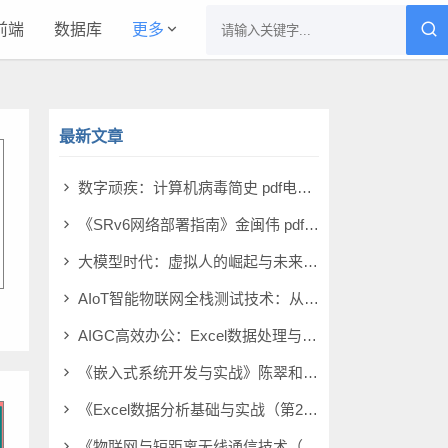
前端
数据库
更多
最新文章
数字顽疾：计算机病毒简史 pdf电子书[14MB]
《SRv6网络部署指南》金闽伟 pdf电子书[14MB]
大模型时代：虚拟人的崛起与未来 pdf电子书[9MB]
AIoT智能物联网全栈测试技术：从原理到实战 pdf电子书[7MB]
AIGC高效办公：Excel数据处理与分析（微课版） pdf电子书[39MB]
《嵌入式系统开发与实战》陈翠和 pdf电子书[49MB]
《Excel数据分析基础与实战（第2版）（微课版）》徐晓昭 pdf电子书[27MB]
《物联网与短距离无线通信技术（第3版）》董健 pdf电子书[19MB]