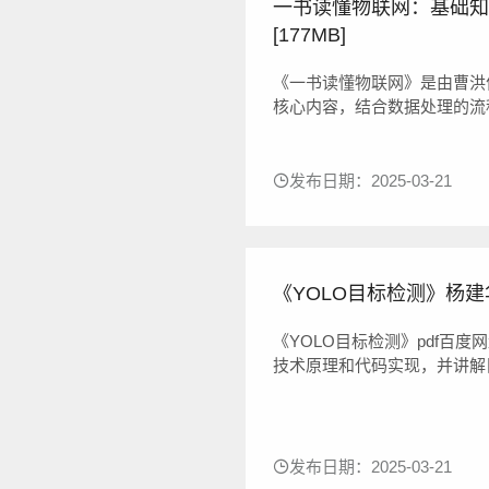
一书读懂物联网：基础知识
[177MB]
《一书读懂物联网》是由曹洪
核心内容，结合数据处理的流
及工程实现。
《一书读懂物联网》分为6部
系结构、物联网的应用、数据
发布日期：2025-03-21
性、广域传输与网络、...
《YOLO目标检测》杨建华 
《YOLO目标检测》pdf百
技术原理和代码实现，并讲解
YOLO框架的基础上介绍流行
部分介绍目标检测领域的发展
集。第2部分详细讲解从Y...
发布日期：2025-03-21