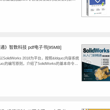
任概述92.1零信任的发展现状92.2国家层面对零信任
6第3章身份管理与访问控制（IAM）203.1...
精通》智数科技 pdf电子书[95MB]
SolidWorks 2018为平台，按照&ldquo;内容系统
o;的编写原则，介绍了SolidWorks的基本命令、
分13章，包括SolidWorks 2018入门及基本
、零件设...