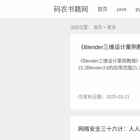
码农书籍网
首页
java
p
当前位置：
首页
>
更多
《Blender三维设计案例教
《Blender三维设计案例教程》是
21.2Blender3.6的应用范围
81.5课堂实例：变换操作171
建模概述252.2创建几何体2...
发布日期：2025-03-21
网络安全三十六计：人人该懂