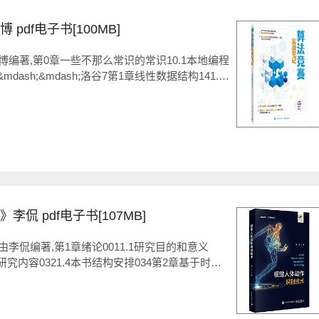
df电子书[100MB]
编著,第0章一些不那么常识的常识10.1本地编程
dash;&mdash;洛谷7第1章线性数据结构141.1
1.4前缀和601.5动态数组681.6树751.7本章习题95
2.2高精...
侃 pdf电子书[107MB]
李侃编著,第1章绪论0011.1研究目的和意义
.3研究内容0321.4本书结构安排034第2章基于时序
1引言0362.2相关工作0382.3问题定义0392.4
5视频时序一性探索041...