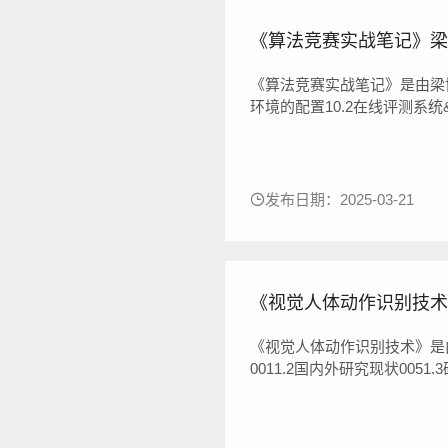
《算法竞赛实战笔记》梁博 p
《算法竞赛实战笔记》是由梁博
环境的配置10.2在线评测系统&m
数据结构141.2栈171.3队列40
第2章基础算法962.1贪心算法96
发布日期：2025-03-21
《视觉人体动作识别技术》李
《视觉人体动作识别技术》是由
0011.2国内外研究现状0051
一性探索的人体2D姿态估计0362.
图像人体2D姿态估计网络0402.